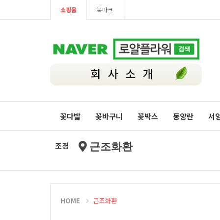
쇼핑몰
북마크
꽃다발
꽃바구니
꽃박스
동양란
서
조경
근조화환
HOME
근조화환