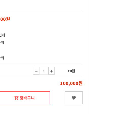
000원
결제
라워
라워
+0원
100,000원
장바구니