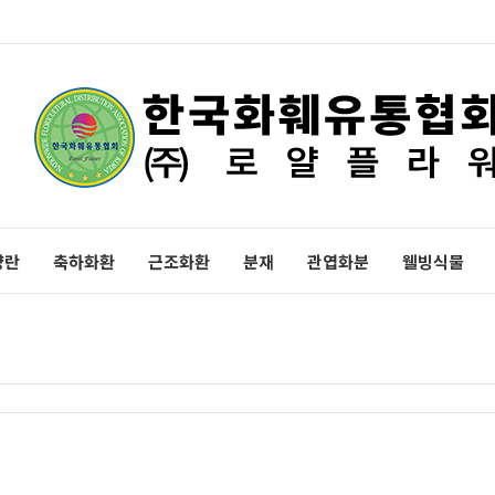
양란
축하화환
근조화환
분재
관엽화분
웰빙식물