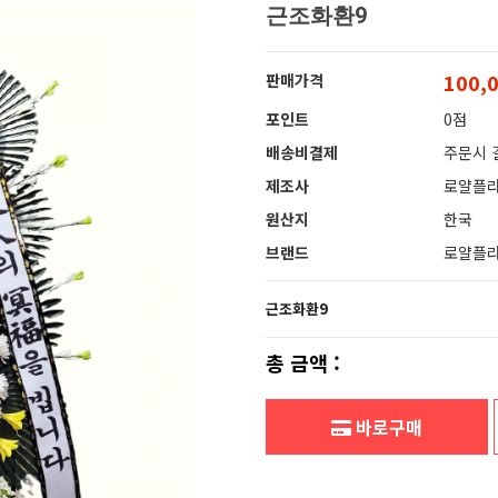
근조화환9
100,
판매가격
포인트
0점
배송비결제
주문시 
제조사
로얄플
원산지
한국
브랜드
로얄플
근조화환9
총 금액 :
바로구매