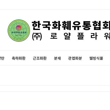
양란
축하화환
근조화환
분재
관엽화분
웰빙식물