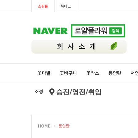
쇼핑몰
북마크
꽃다발
꽃바구니
꽃박스
동양란
서
조경
승진/영전/취임
HOME
동양란