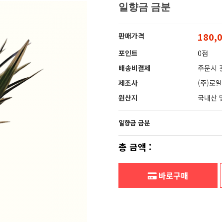
일향금 금분
180,
판매가격
포인트
0점
배송비결제
주문시 
제조사
(주)로
원산지
국내산 
일향금 금분
총 금액 :
바로구매