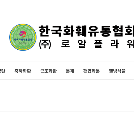
양란
축하화환
근조화환
분재
관엽화분
웰빙식물