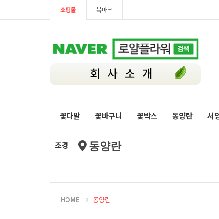
쇼핑몰
북마크
꽃다발
꽃바구니
꽃박스
동양란
서
조경
동양란
HOME
동양란