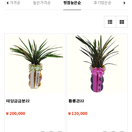
낮은가격순
높은가격순
평점높은순
후기많은순
태양금금분22
황룡관22
₩ 200,000
₩ 120,000